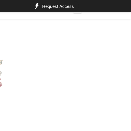
`
Request Access
FAQ
STUDIO SERVICE
Cari ...