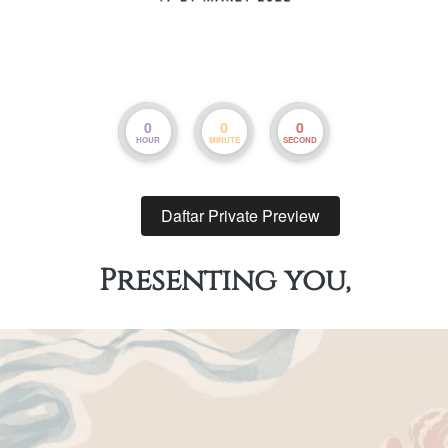
0
0
0
HOUR
MINUTE
SECOND
Daftar Private Preview
`
Presenting you,