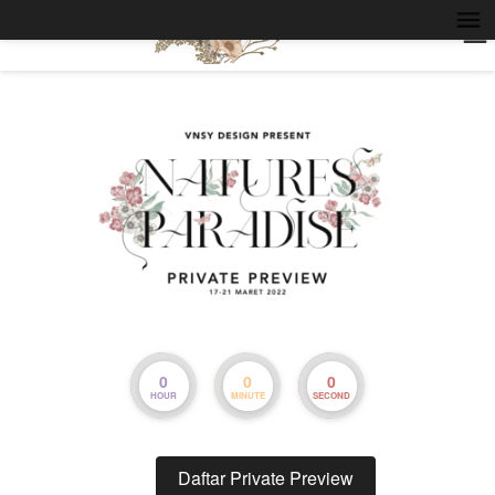
0
0
0
HOUR
MINUTE
SECOND
Daftar Private Preview
`