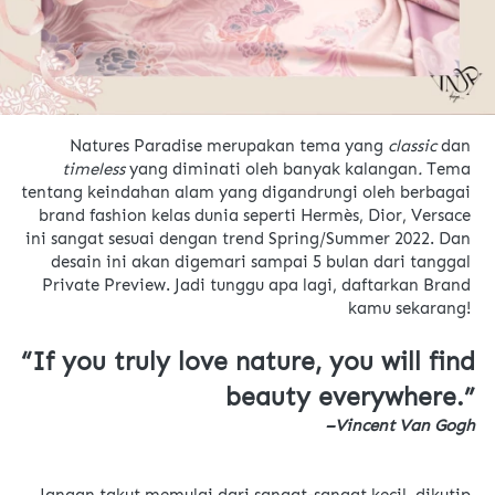
Natures Paradise merupakan tema yang 
classic 
dan 
timeless 
yang diminati oleh banyak kalangan
. 
Tema 
tentang keindahan alam yang digandrungi oleh 
berbagai 
brand fashion kelas dunia seperti Hermès, Dior, Versace
ini sangat sesuai dengan trend Spring/Summer 2022. Dan 
desain ini akan digemari sampai 5 bulan dari tanggal 
Private Preview. Jadi tunggu apa lagi, daftarkan Brand 
kamu sekarang! 
“
If you truly love nature, you will find 
beauty everywhere.
”
–Vincent Van Gogh
Jangan takut memulai dari sangat-sangat kecil, dikutip 